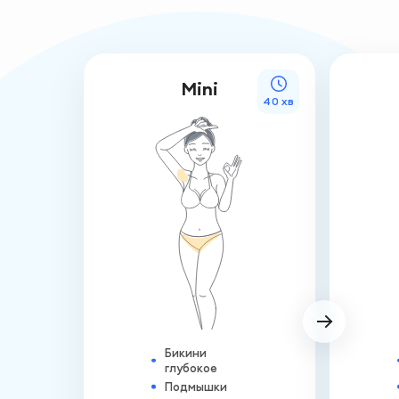
Mini
40 хв
Бикини
глубокое
Подмышки