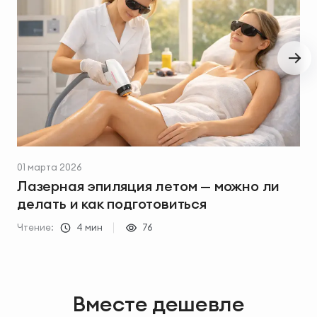
01 марта 2026
2
Лазерная эпиляция летом — можно ли
делать и как подготовиться
Чтение:
4 мин
76
Ч
Вместе дешевле