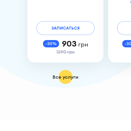
ЗАПИСАТЬСЯ
903
грн
-30%
-3
1290 грн
Все услуги