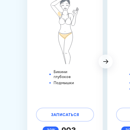
Бикини
глубокое
Подмышки
ЗАПИСАТЬСЯ
903
-30%
-3